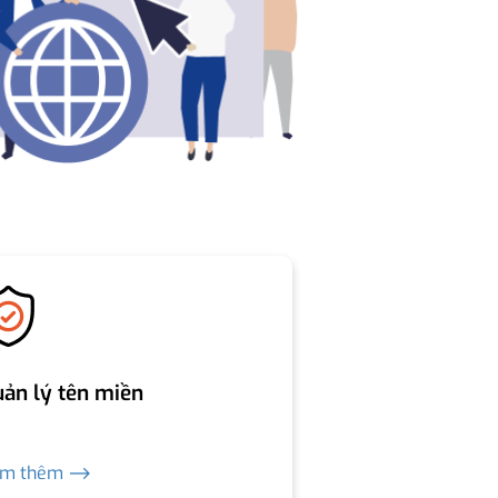
ản lý tên miền
em thêm ⟶