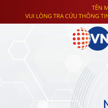
TÊN M
VUI LÒNG TRA CỨU THÔNG TI