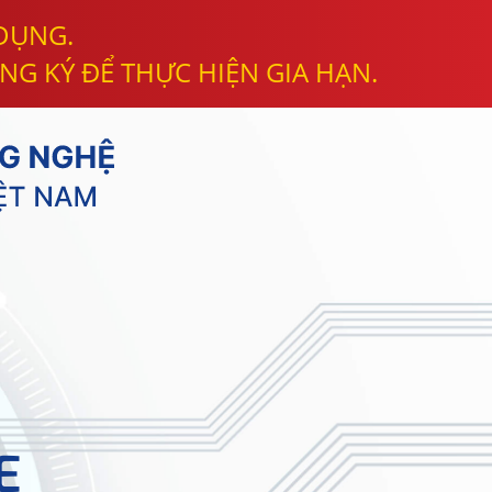
 DỤNG.
NG KÝ ĐỂ THỰC HIỆN GIA HẠN.
E