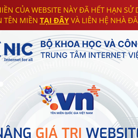
IỀN CỦA WEBSITE NÀY ĐÃ HẾT HẠN SỬ
N TÊN MIỀN
TẠI ĐÂY
VÀ LIÊN HỆ NHÀ ĐĂ
NÂNG
GIÁ TRỊ
WEBSIT